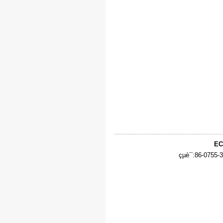
EC
çµè¯:86-0755