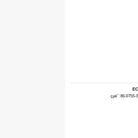
EC
çµè¯:86-0755