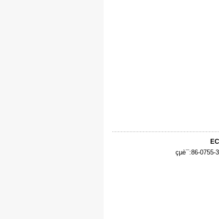
EC
çµè¯:86-0755