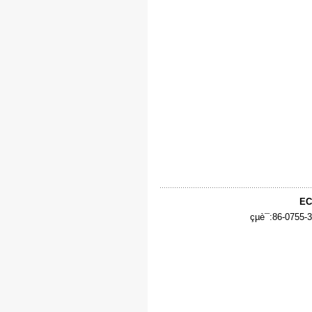
EC
çµè¯:86-0755