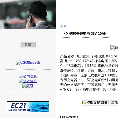
美孚新能源（深圳
끓틔
磷酸铁锂电池 36V 10AH
产品名称：电动自行车锂电池DC017
高 尺 寸：280*178*48 标准电压：3
介：13串电芯，1并12串 锂电池具
爆炸危险。过充，过放，挤压，针刺，
长循环寿命：充放电次数可达1500次
专用充电器上，1.5C充电40分钟内可
无论什么状态下，可随充随用，无须先放
+75°C） （7）放电性能佳 （8）
[ 联系方式 ]