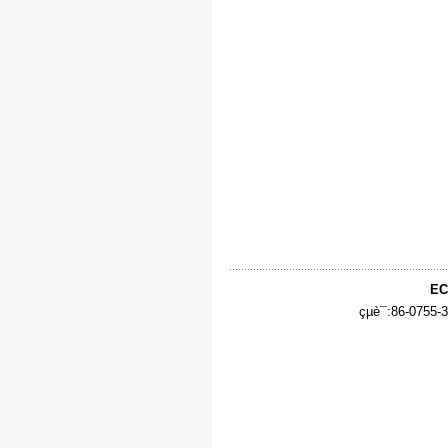
EC
çµè¯:86-0755