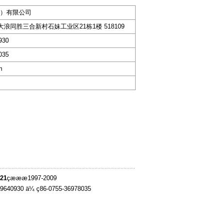
）有限公司
大浪同胜三合新村石妹工业区21栋1楼 518109
930
035
m
21
çæææ1997-2009
-39640930 ä¼ ç86-0755-36978035