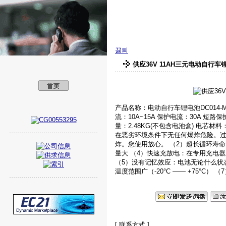
美孚新能源（深圳
끓틔
供应36V 11AH三元电动自行车
产品名称：电动自行车锂电池DC014-MN
流：10A~15A 保护电流：30A 短路保
量：2.48KG(不包含电池盒) 电芯
在恶劣环境条件下无任何爆炸危险。
炸。您使用放心。 （2）超长循环寿命
量大 （4）快速充放电：在专用充电器上
（5）没有记忆效应：电池无论什么状
温度范围广（-20°C —— +75°C
[ 联系方式 ]