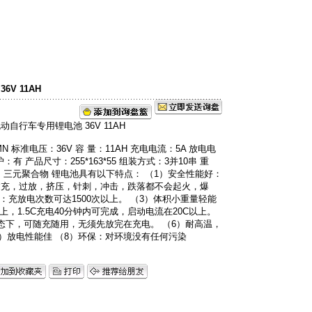
）有限公司
V 11AH
 标准电压：36V 容 量：11AH 充电电流：5A 放电电
护：有 产品尺寸：255*163*55 组装方式：3并10串 重
材料：三元聚合物 锂电池具有以下特点： （1）安全性能好：
过充，过放，挤压，针刺，冲击，跌落都不会起火，爆
：充放电次数可达1500次以上。 （3）体积小重量轻能
，1.5C充电40分钟内可完成，启动电流在20C以上。
态下，可随充随用，无须先放完在充电。 （6）耐高温，
） （7）放电性能佳 （8）环保：对环境没有任何污染