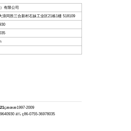
）有限公司
大浪同胜三合新村石妹工业区21栋1楼 518109
930
035
m
21
çæææ1997-2009
-39640930 ä¼ ç86-0755-36978035