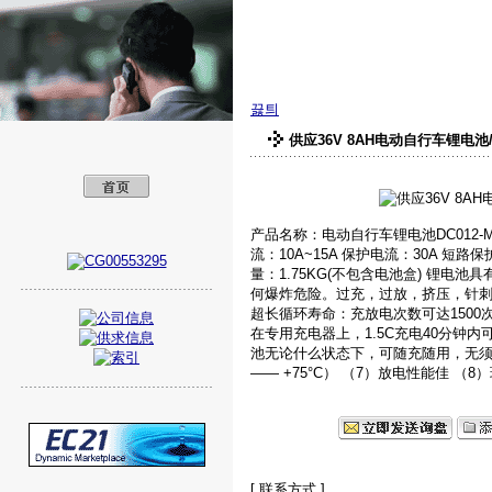
美孚新能源（深圳
끓틔
供应36V 8AH电动自行车锂电
产品名称：电动自行车锂电池DC012-MN
流：10A~15A 保护电流：30A 短路保
量：1.75KG(不包含电池盒) 锂电
何爆炸危险。过充，过放，挤压，针刺
超长循环寿命：充放电次数可达1500
在专用充电器上，1.5C充电40分钟内
池无论什么状态下，可随充随用，无须先
—— +75°C） （7）放电性能佳 （
[ 联系方式 ]